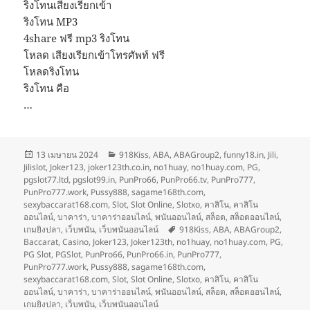
ริงโทนเสียงเรียกเข้า
ริงโทน MP3
4share ฟรี mp3 ริงโทน
โหลด เสียงเรียกเข้าโทรศัพท์ ฟรี
โหลดริงโทน
ริงโทน คือ
…
เขียน
หมวด
13 เมษายน 2024
918Kiss
,
ABA
,
ABAGroup2
,
funny18.in
,
Jili
,
เมื่อ
หมู่
Jilislot
,
Joker123
,
joker123th.co.in
,
no1huay
,
no1huay.com
,
PG
,
pgslot77.ltd
,
pgslot99.in
,
PunPro66
,
PunPro66.tv
,
PunPro777
,
PunPro777.work
,
Pussy888
,
sagame168th.com
,
sexybaccarat168.com
,
Slot
,
Slot Online
,
Slotxo
,
คาสิโน
,
คาสิโน
ออนไลน์
,
บาคาร่า
,
บาคาร่าออนไลน์
,
พนันออนไลน์
,
สล็อต
,
สล็อตออนไลน์
,
ป้าย
เกมยิงปลา
,
เว็บพนัน
,
เว็บพนันออนไลน์
918Kiss
,
ABA
,
ABAGroup2
,
กำกับ
Baccarat
,
Casino
,
Joker123
,
Joker123th
,
no1huay
,
no1huay.com
,
PG
,
PG Slot
,
PGSlot
,
PunPro66
,
PunPro66.in
,
PunPro777
,
PunPro777.work
,
Pussy888
,
sagame168th.com
,
sexybaccarat168.com
,
Slot
,
Slot Online
,
Slotxo
,
คาสิโน
,
คาสิโน
ออนไลน์
,
บาคาร่า
,
บาคาร่าออนไลน์
,
พนันออนไลน์
,
สล็อต
,
สล็อตออนไลน์
,
เกมยิงปลา
,
เว็บพนัน
,
เว็บพนันออนไลน์