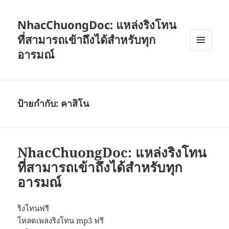
NhacChuongDoc: แหล่งริงโทน
ที่สามารถเข้าถึงได้สำหรับทุก
อารมณ์
เมนู
และวิด
เจ็ต
ป้ายกำกับ:
คาสิโน
NhacChuongDoc: แหล่งริงโทน
ที่สามารถเข้าถึงได้สำหรับทุก
อารมณ์
ริงโทนฟรี
โหลดเพลงริงโทน mp3 ฟรี