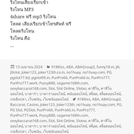
ริงโทนเสียงเรียกเข้า
ริงโทน MP3
4share ฟรี mp3 ริงโทน
โหลด เสียงเรียกเข้าโทรศัพท์ ฟรี
โหลดริงโทน
ริงโทน คือ
…
เขียน
หมวด
13 เมษายน 2024
918Kiss
,
ABA
,
ABAGroup2
,
funny18.in
,
Jili
,
เมื่อ
หมู่
Jilislot
,
Joker123
,
joker123th.co.in
,
no1huay
,
no1huay.com
,
PG
,
pgslot77.ltd
,
pgslot99.in
,
PunPro66
,
PunPro66.tv
,
PunPro777
,
PunPro777.work
,
Pussy888
,
sagame168th.com
,
sexybaccarat168.com
,
Slot
,
Slot Online
,
Slotxo
,
คาสิโน
,
คาสิโน
ออนไลน์
,
บาคาร่า
,
บาคาร่าออนไลน์
,
พนันออนไลน์
,
สล็อต
,
สล็อตออนไลน์
,
ป้าย
เกมยิงปลา
,
เว็บพนัน
,
เว็บพนันออนไลน์
918Kiss
,
ABA
,
ABAGroup2
,
กำกับ
Baccarat
,
Casino
,
Joker123
,
Joker123th
,
no1huay
,
no1huay.com
,
PG
,
PG Slot
,
PGSlot
,
PunPro66
,
PunPro66.in
,
PunPro777
,
PunPro777.work
,
Pussy888
,
sagame168th.com
,
sexybaccarat168.com
,
Slot
,
Slot Online
,
Slotxo
,
คาสิโน
,
คาสิโน
ออนไลน์
,
บาคาร่า
,
บาคาร่าออนไลน์
,
พนันออนไลน์
,
สล็อต
,
สล็อตออนไลน์
,
เกมยิงปลา
,
เว็บพนัน
,
เว็บพนันออนไลน์