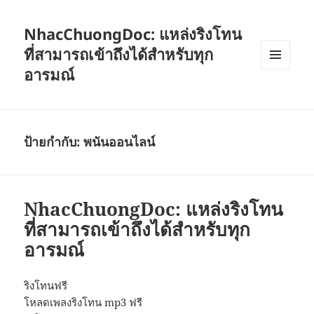
NhacChuongDoc: แหล่งริงโทน
ที่สามารถเข้าถึงได้สำหรับทุก
อารมณ์
เมนู
และวิด
เจ็ต
ป้ายกำกับ:
พนันออนไลน์
NhacChuongDoc: แหล่งริงโทน
ที่สามารถเข้าถึงได้สำหรับทุก
อารมณ์
ริงโทนฟรี
โหลดเพลงริงโทน mp3 ฟรี