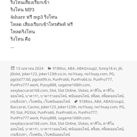
ริงโทนเสียงเรียกเข้า
ริงโทน MP3
4share ฟรี mp3 ริงโทน
โหลด เสียงเรียกเข้าโทรศัพท์ ฟรี
โหลดริงโทน
ริงโทน คือ
…
เขียน
หมวด
13 เมษายน 2024
918Kiss
,
ABA
,
ABAGroup2
,
funny18.in
,
Jili
,
เมื่อ
หมู่
Jilislot
,
Joker123
,
joker123th.co.in
,
no1huay
,
no1huay.com
,
PG
,
pgslot77.ltd
,
pgslot99.in
,
PunPro66
,
PunPro66.tv
,
PunPro777
,
PunPro777.work
,
Pussy888
,
sagame168th.com
,
sexybaccarat168.com
,
Slot
,
Slot Online
,
Slotxo
,
คาสิโน
,
คาสิโน
ออนไลน์
,
บาคาร่า
,
บาคาร่าออนไลน์
,
พนันออนไลน์
,
สล็อต
,
สล็อตออนไลน์
,
ป้าย
เกมยิงปลา
,
เว็บพนัน
,
เว็บพนันออนไลน์
918Kiss
,
ABA
,
ABAGroup2
,
กำกับ
Baccarat
,
Casino
,
Joker123
,
Joker123th
,
no1huay
,
no1huay.com
,
PG
,
PG Slot
,
PGSlot
,
PunPro66
,
PunPro66.in
,
PunPro777
,
PunPro777.work
,
Pussy888
,
sagame168th.com
,
sexybaccarat168.com
,
Slot
,
Slot Online
,
Slotxo
,
คาสิโน
,
คาสิโน
ออนไลน์
,
บาคาร่า
,
บาคาร่าออนไลน์
,
พนันออนไลน์
,
สล็อต
,
สล็อตออนไลน์
,
เกมยิงปลา
,
เว็บพนัน
,
เว็บพนันออนไลน์