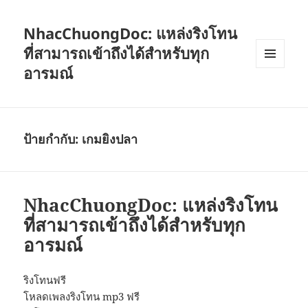
NhacChuongDoc: แหล่งริงโทน
ที่สามารถเข้าถึงได้สำหรับทุก
อารมณ์
เมนู
และวิด
เจ็ต
ป้ายกำกับ:
เกมยิงปลา
NhacChuongDoc: แหล่งริงโทน
ที่สามารถเข้าถึงได้สำหรับทุก
อารมณ์
ริงโทนฟรี
โหลดเพลงริงโทน mp3 ฟรี